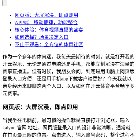
网页版：大屏沉浸，即点即用
APP端：移动便捷，功能整合
核心体验：体育视频直播的盛宴
如何选择？场景决定入口
不止于观看：全方位的体育社区
作为一个多年的体育迷，我每天最期待的时刻，就是打开我的
开云娱乐，无论是通过电脑还是手机，都能立刻沉浸在海量的
赛事直播里。但有时候，我朋友会问，到底是用电脑上网页版
登录入口方便，还是用手机app下载客户端更好？今天我就以
亲身经历来聊聊这两个入口，以及如何在开云体育平台畅享多
元赛事。
网页版：大屏沉浸，即点即用
当我坐在电脑前，最习惯的操作就是直接打开浏览器，输入
kaiyun 官网 地址。网页版登录入口的设计非常清晰，通常就
在首页最显眼的位置。点击进入，输入账号密码，整个过程不