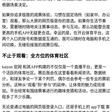
根据场景决定。
如果你追求极致的观赛体验，习惯在固定场所（如家中、办公
室）观看，那么大屏的网页版是你的首选。如果你生活节奏
快，需要随时随地关注赛事动态、参与互动，那么功能整合度
更高的手机APP无疑更合适。幸运的是，在开云体育平台，这
两个入口的账号和数据是互通的，我可以随时在电脑和手机之
间切换，无缝衔接我的观赛日程。
不止于观看：全方位的体育社区
kaiyun 官网 和其APP构建的不仅仅是一个直播平台，更是一
个活跃的体育社区。赛后我会在这里看看新闻资讯、数据统
计，和球友争论一下某个判罚，偶尔也会参考一些专业的赛前
分析。这种从“观看”到“参与”的延伸，让体育的魅力成倍增
加。平台经常有围绕赛事进行的趣味竞猜和活动，也让观赛过
程多了不少乐趣。
无论是通过电脑的网页版登录入口，还是手机上的 app下载 客