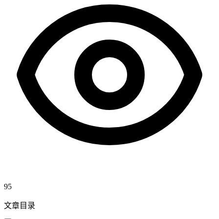
95
文章目录