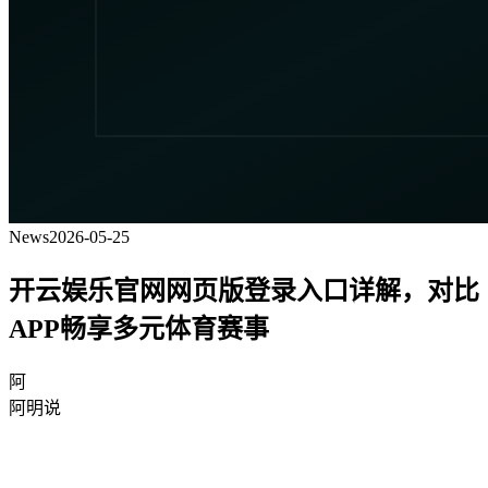
News
2026-05-25
开云娱乐官网网页版登录入口详解，对比
APP畅享多元体育赛事
阿
阿明说