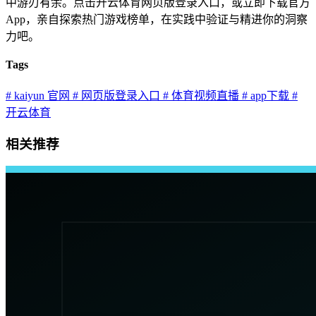
中游刃有余。点击开云体育网页版登录入口，或立即下载官方
App，亲自探索热门游戏榜单，在实践中验证与精进你的洞察
力吧。
Tags
# kaiyun 官网
# 网页版登录入口
# 体育视频直播
# app下载
#
开云体育
相关推荐