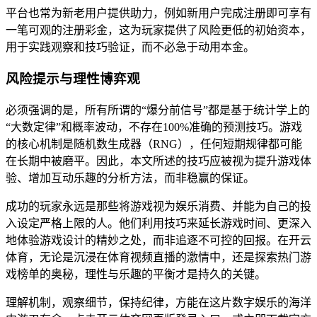
平台也常为新老用户提供助力，例如新用户完成注册即可享有
一笔可观的注册彩金，这为玩家提供了风险更低的初始资本，
用于实践观察和技巧验证，而不必急于动用本金。
风险提示与理性博弈观
必须强调的是，所有所谓的“爆分前信号”都是基于统计学上的
“大数定律”和概率波动，不存在100%准确的预测技巧。游戏
的核心机制是随机数生成器（RNG），任何短期规律都可能
在长期中被磨平。因此，本文所述的技巧应被视为提升游戏体
验、增加互动乐趣的分析方法，而非稳赢的保证。
成功的玩家永远是那些将游戏视为娱乐消费、并能为自己的投
入设定严格上限的人。他们利用技巧来延长游戏时间、更深入
地体验游戏设计的精妙之处，而非追逐不可控的回报。在开云
体育，无论是沉浸在体育视频直播的激情中，还是探索热门游
戏榜单的奥秘，理性与乐趣的平衡才是持久的关键。
理解机制，观察细节，保持纪律，方能在这片数字娱乐的海洋