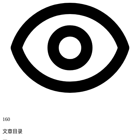
160
文章目录